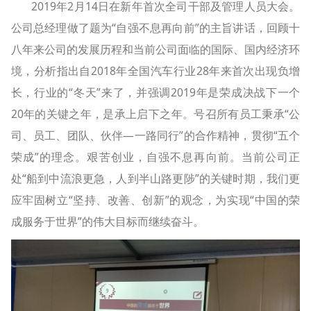
2019年2月14日在新年首次全司干部及管理人员大会。
公司总经理做了题为“自强不息再向前”的主旨讲话，回顾十
八年来公司的发展历程和当前公司面临的国际、国内经济环
境，分析指出自2018年全国汽车行业28年来首次出现负增
长，行业的“冬天”来了，并强调2019年是荣成决战下一个
20年的关键之年，是承上启下之年。号召所有员工秉承“公
司、员工、团队、伙伴—一路同行”的合作精神，贯彻“五个
荣成”的理念。艰苦创业，自强不息再向前。当前公司正
处“船到中流浪更急，人到半山路更陟”的关键时期，我们更
应牢固
树立“坚持、改善、创新”的观念，
为实现“中国的荣
成服务于世界”的伟大目标而继续奋斗。